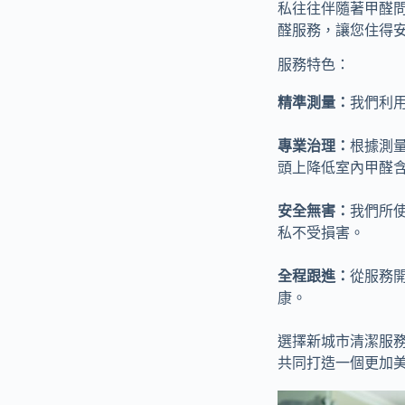
私往往伴隨著甲醛
醛服務，讓您住得
服務特色：
精準測量：
我們利
專業治理：
根據測
頭上降低室內甲醛
安全無害：
我們所
私不受損害。
全程跟進：
從服務
康。
選擇新城市清潔服
共同打造一個更加