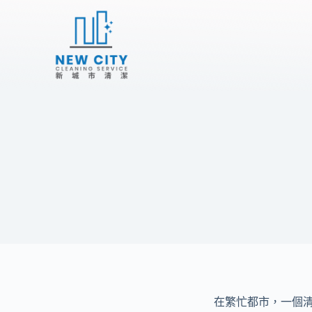
S
k
i
p
t
o
c
o
n
t
e
n
t
在繁忙都市，一個